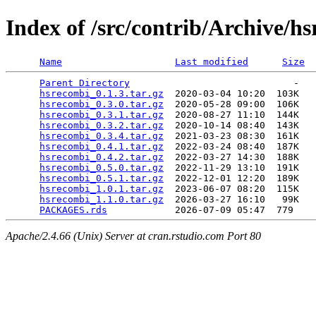
Index of /src/contrib/Archive/h
Name
Last modified
Size
Parent Directory
                             -   

hsrecombi_0.1.3.tar.gz
  2020-03-04 10:20  103K  

hsrecombi_0.3.0.tar.gz
  2020-05-28 09:00  106K  

hsrecombi_0.3.1.tar.gz
  2020-08-27 11:10  144K  

hsrecombi_0.3.2.tar.gz
  2020-10-14 08:40  143K  

hsrecombi_0.3.4.tar.gz
  2021-03-23 08:30  161K  

hsrecombi_0.4.1.tar.gz
  2022-03-24 08:40  187K  

hsrecombi_0.4.2.tar.gz
  2022-03-27 14:30  188K  

hsrecombi_0.5.0.tar.gz
  2022-11-29 13:10  191K  

hsrecombi_0.5.1.tar.gz
  2022-12-01 12:20  189K  

hsrecombi_1.0.1.tar.gz
  2023-06-07 08:20  115K  

hsrecombi_1.1.0.tar.gz
  2026-03-27 16:10   99K  

PACKAGES.rds
Apache/2.4.66 (Unix) Server at cran.rstudio.com Port 80